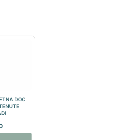
 ETNA DOC
 TENUTE
ADI
0