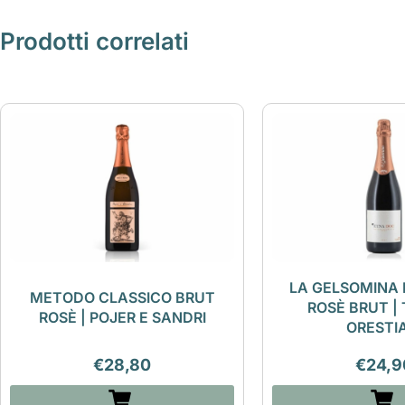
Prodotti correlati
LA GELSOMINA
METODO CLASSICO BRUT
ROSÈ BRUT |
ROSÈ | POJER E SANDRI
ORESTI
€
28,80
€
24,9