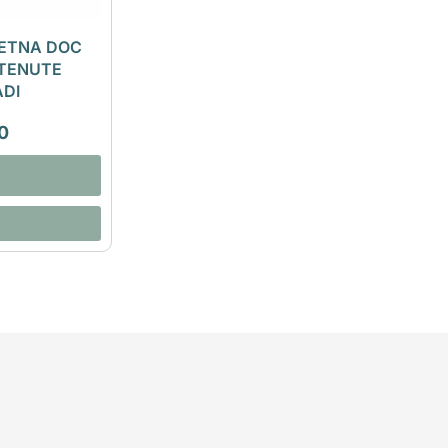
 ETNA DOC
 TENUTE
ADI
0