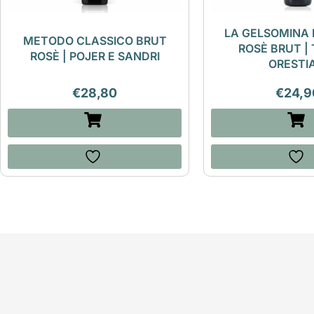
LA GELSOMINA
METODO CLASSICO BRUT
ROSÈ BRUT |
ROSÈ | POJER E SANDRI
ORESTI
€
28,80
€
24,9