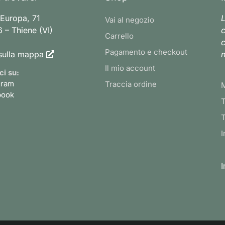
 Europa, 71
L
Vai al negozio
 – Thiene (VI)
c
Carrello
c
Pagamento e checkout
sulla mappa
n
Il mio account
ci su:
gram
Traccia ordine
book
T
T
I
I