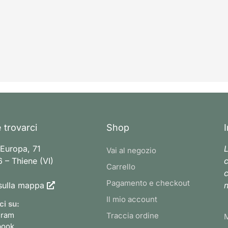
 trovarci
Shop
 Europa, 71
L
Vai al negozio
 – Thiene (VI)
c
Carrello
c
Pagamento e checkout
sulla mappa
n
Il mio account
ci su:
gram
Traccia ordine
book