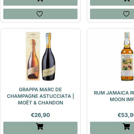
GRAPPA MARC DE
RUM JAMAICA R
CHAMPAGNE ASTUCCIATA |
MOON IM
MOËT & CHANDON
€
26,90
€
53,9