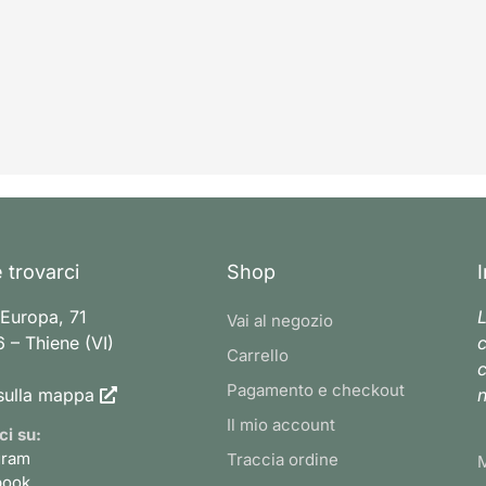
 trovarci
Shop
 Europa, 71
L
Vai al negozio
 – Thiene (VI)
c
Carrello
c
Pagamento e checkout
sulla mappa
n
Il mio account
ci su:
gram
Traccia ordine
book