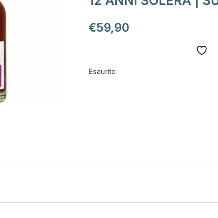
12 ANNI SOLERA |
€
59,90
Esaurito