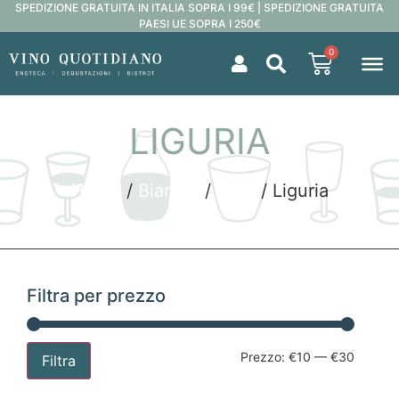
SPEDIZIONE GRATUITA IN ITALIA SOPRA I 99€ | SPEDIZIONE GRATUITA
PAESI UE SOPRA I 250€
0
LIGURIA
Home
/
Bianchi
/
Italia
/ Liguria
Filtra per prezzo
Prezzo:
€10
—
€30
Filtra