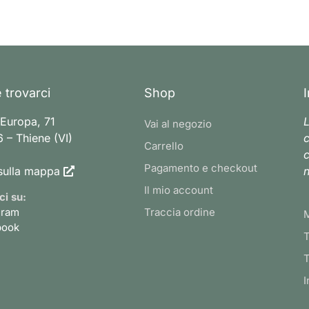
 trovarci
Shop
 Europa, 71
L
Vai al negozio
 – Thiene (VI)
c
Carrello
c
Pagamento e checkout
sulla mappa
n
Il mio account
ci su:
gram
Traccia ordine
book
T
T
I