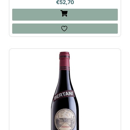
€
52,70