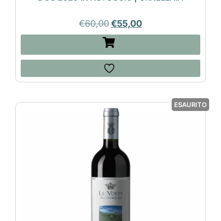
€
60,00
€
55,00
ESAURITO