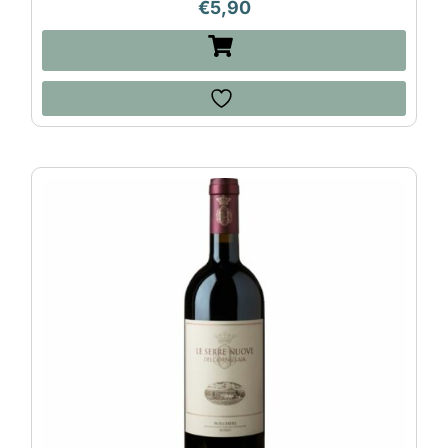
€
5,90