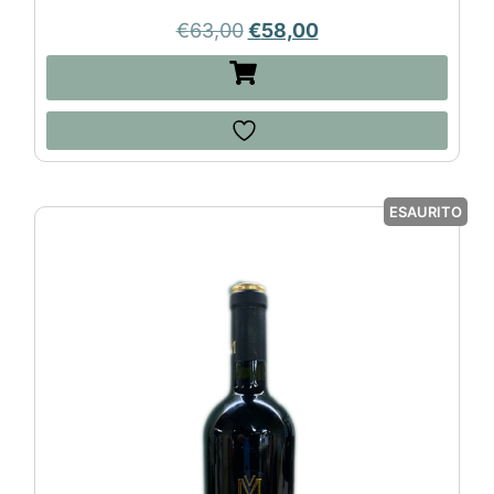
€
63,00
€
58,00
ESAURITO