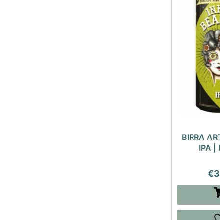
BIRRA AR
IPA |
€
3