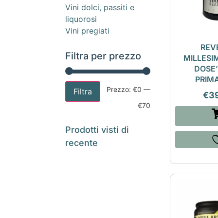
Vini dolci, passiti e
liquorosi
Vini pregiati
REV
Filtra per prezzo
MILLESI
DOSE’
PRIM
Prezzo:
€0
—
Filtra
€
3
€70
Prodotti visti di
recente