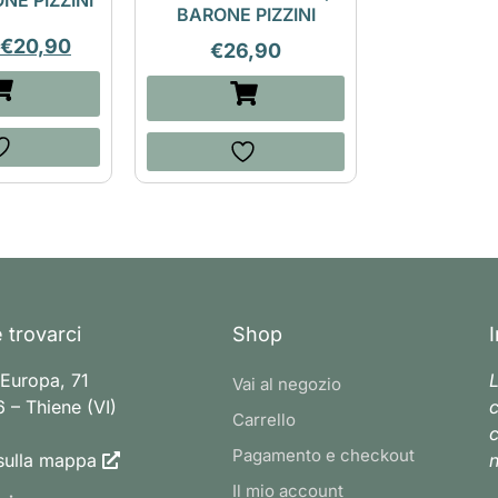
ONE PIZZINI
BARONE PIZZINI
€
20,90
€
26,90
 trovarci
Shop
 Europa, 71
L
Vai al negozio
 – Thiene (VI)
c
Carrello
c
Pagamento e checkout
sulla mappa
n
Il mio account