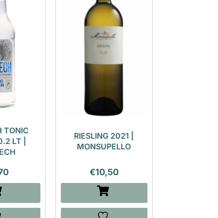
 TONIC
RIESLING 2021 |
.2 LT |
MONSUPELLO
ECH
70
€
10,50