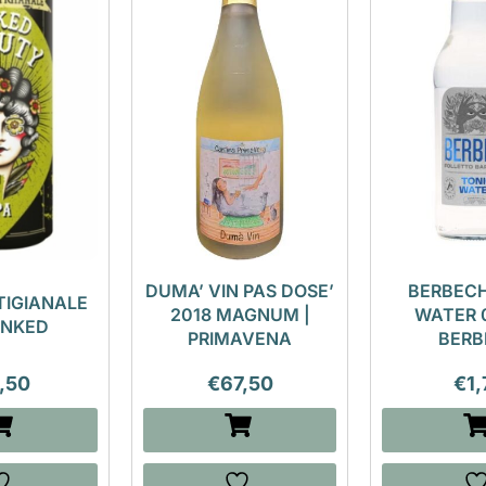
DUMA’ VIN PAS DOSE’
BERBECH
TIGIANALE
2018 MAGNUM |
WATER 0
 INKED
PRIMAVENA
BERB
,50
€
67,50
€
1,