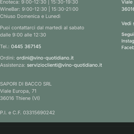
Enoteca: 9:00-12:30 | 15:30-19:30
Viale
WineBar: 9:00-12:30 | 15:30-21:00
36016
Chiuso Domenica e Lunedì
Vedi 
Puoi contattarci dal martedì al sabato
Segui
dalle 9:00 alle 12:30
Insta
Tel.:
0445 367145
Face
Ordini:
ordini@vino-quotidiano.it
Assistenza:
servizioclienti@vino-quotidiano.it
SAPORI DI BACCO SRL
Viale Europa, 71
36016 Thiene (VI)
P.I. e C.F. 03315690242