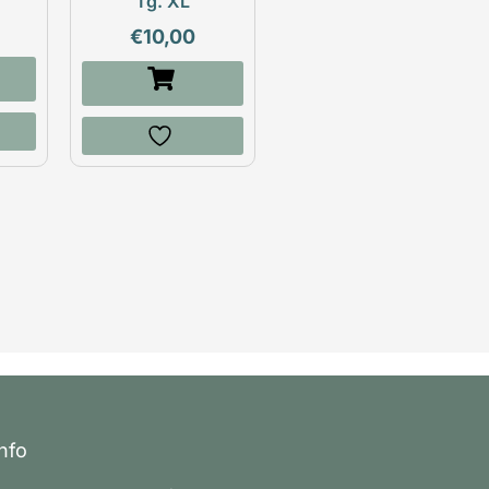
Tg. XL
€
10,00
Info