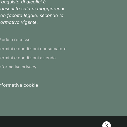
’acquisto di alcolici è
onsentito solo ai maggiorenni
on facoltà legale, secondo la
ormativa vigente.
Modulo recesso
ermini e condizioni consumatore
ermini e condizioni azienda
nformativa privacy
nformativa cookie
X