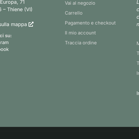
 Europa, 71
L
Vai al negozio
 – Thiene (VI)
c
Carrello
c
Pagamento e checkout
sulla mappa
n
Il mio account
ci su:
gram
Traccia ordine
book
T
T
I
I