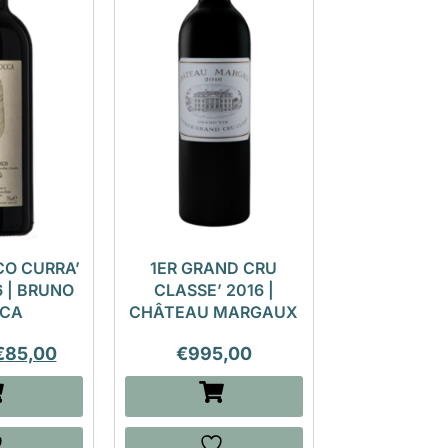
O CURRA’
1ER GRAND CRU
 | BRUNO
CLASSE’ 2016 |
CA
CHÂTEAU MARGAUX
€
85,00
€
995,00