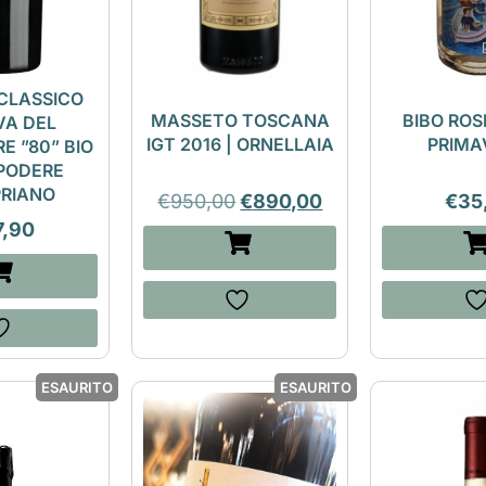
 CLASSICO
MASSETO TOSCANA
BIBO ROSE
VA DEL
IGT 2016 | ORNELLAIA
PRIMA
E ”80” BIO
 PODERE
RIANO
€
950,00
€
890,00
€
35
7,90
ESAURITO
ESAURITO