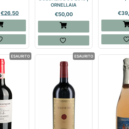
ORNELLAIA
€
26,50
€
39
€
50,00
ESAURITO
ESAURITO