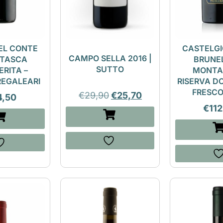
EL CONTE
CASTELG
CAMPO SELLA 2016 |
| TASCA
BRUNEL
SUTTO
ERITA –
MONTA
REGALEARI
RISERVA DO
FRESCO
€
29,90
€
25,70
4,50
€
112