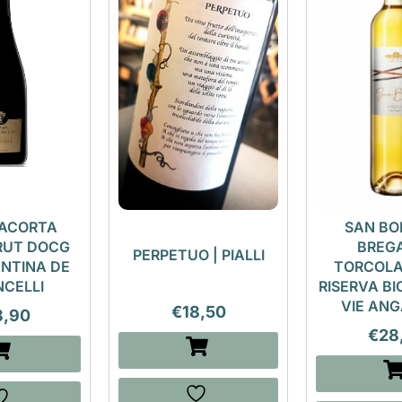
IACORTA
SAN BO
RUT DOCG
BREG
PERPETUO | PIALLI
ANTINA DE
TORCOLA
NCELLI
RISERVA BIO
VIE AN
€
18,50
8,90
€
28