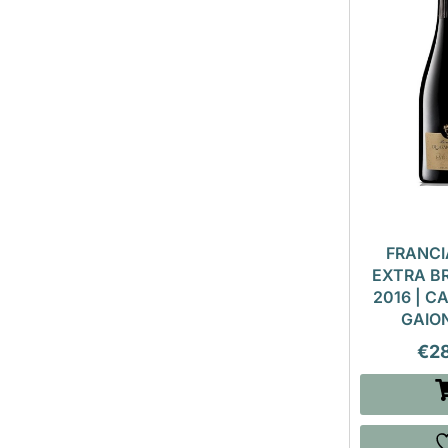
FRANC
EXTRA B
2016 | C
GAIO
€
2