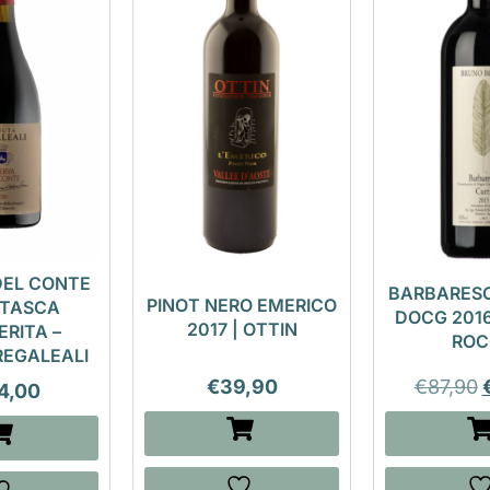
DEL CONTE
BARBARESC
PINOT NERO EMERICO
| TASCA
DOCG 2016
2017 | OTTIN
ERITA –
ROC
REGALEALI
€
39,90
€
87,90
4,00