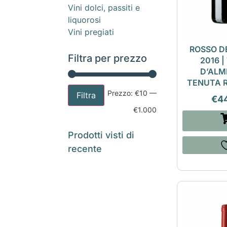
Vini dolci, passiti e
liquorosi
Vini pregiati
ROSSO D
Filtra per prezzo
2016 
D’ALM
TENUTA 
Prezzo:
€10
—
Filtra
€
4
€1.000
Prodotti visti di
recente