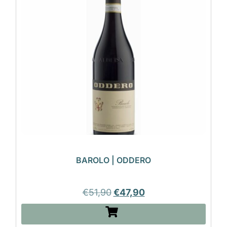
BAROLO | ODDERO
€
51,90
€
47,90