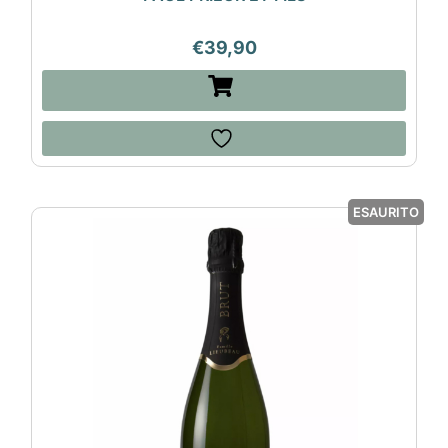
€
39,90
ESAURITO