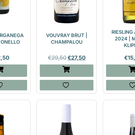
RIESLING
ARGANEGA
VOUVRAY BRUT |
2024 | 
 TONELLO
CHAMPALOU
KLIP
2,50
€
29,50
€
27,50
€
15