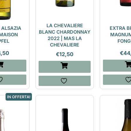
LA CHEVALIERE
G ALSAZIA
EXTRA B
BLANC CHARDONNAY
 MAISON
MAGNUM 
2022 | MAS LA
PFEL
FONG
CHEVALIERE
4,50
€
44
€
12,50
IN OFFERTA!