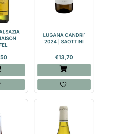
 ALSAZIA
LUGANA CANDRI’
MAISON
2024 | SAOTTINI
FEL
,50
€
13,70