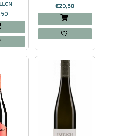
LLON
€
20,50
,50