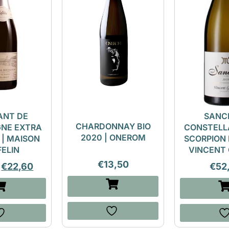
ANT DE
SANC
CHARDONNAY BIO
NE EXTRA
CONSTELL
2020 | ONEROM
 | MAISON
SCORPION B
FELIN
VINCENT
€
13,50
€
22,60
€
52