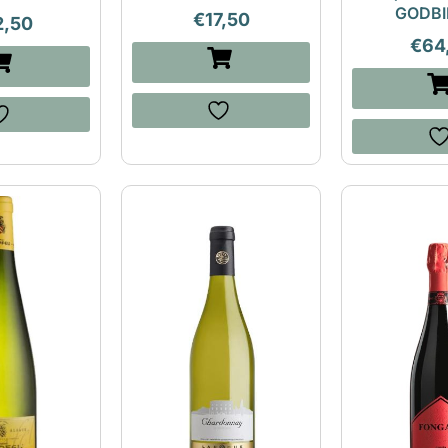
GODBI
€
17,50
2,50
€
64