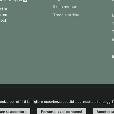
Il mio account
ci su:
gram
Traccia ordine
book
T
T
I
I
cookie per offrirti la migliore esperienza possibile sul nostro sito.
Leggi l
web agency
: altrarete.com
senza accettare
Personalizza i consensi
Accetta tu