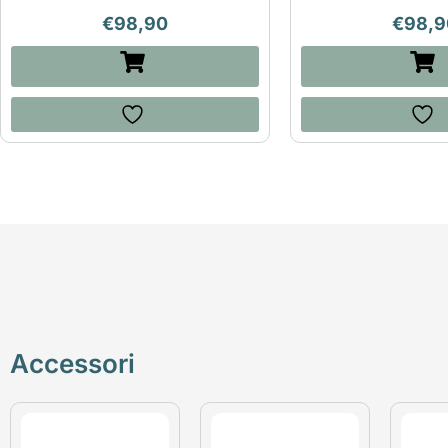
€
98,90
€
98,9
Accessori