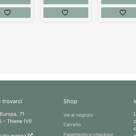
 trovarci
Shop
 Europa, 71
L
Vai al negozio
 – Thiene (VI)
c
Carrello
c
Pagamento e checkout
sulla mappa
n