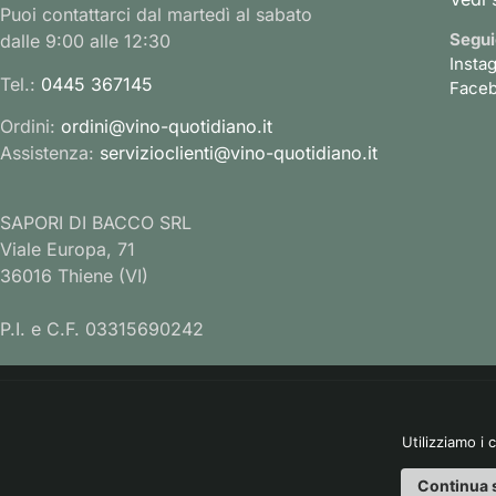
Puoi contattarci dal martedì al sabato
Segui
dalle 9:00 alle 12:30
Insta
Tel.:
0445 367145
Face
Ordini:
ordini@vino-quotidiano.it
Assistenza:
servizioclienti@vino-quotidiano.it
SAPORI DI BACCO SRL
Viale Europa, 71
36016 Thiene (VI)
P.I. e C.F. 03315690242
Utilizziamo i 
Continua 