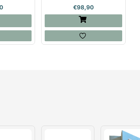
0
€
98,90