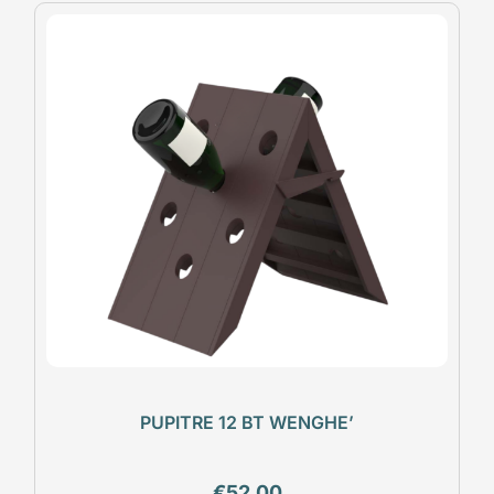
PUPITRE 12 BT WENGHE’
€
52,00