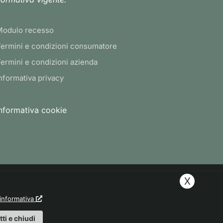
Modulo recesso
ermini e condizioni consumatore
ermini e condizioni azienda
nformativa privacy
nformativa cookie
X
'informativa
tti e chiudi