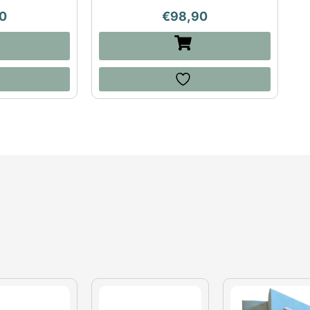
0
€
98,90