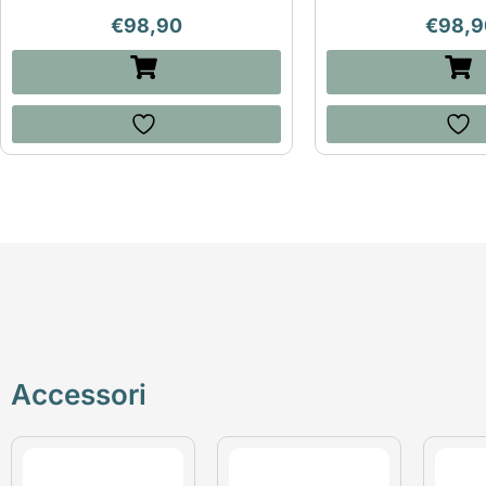
€
98,90
€
98,9
Accessori