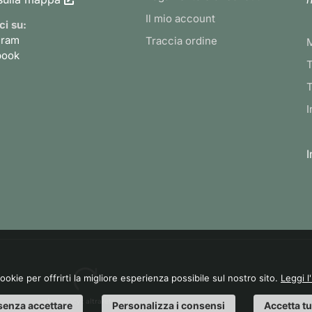
Il mio account
ci su:
gram
Traccia ordine
book
T
T
I
I
cookie per offrirti la migliore esperienza possibile sul nostro sito.
Leggi l
web agency
: altrarete.com
senza accettare
Personalizza i consensi
Accetta tu