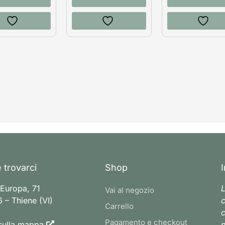
 trovarci
Shop
 Europa, 71
L
Vai al negozio
 – Thiene (VI)
c
Carrello
c
Pagamento e checkout
sulla mappa
n