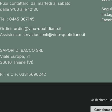
Puoi contattarci dal martedì al sabato
Segui
dalle 9:00 alle 12:30
Insta
Tel.:
0445 367145
Face
Ordini:
ordini@vino-quotidiano.it
Assistenza:
servizioclienti@vino-quotidiano.it
SAPORI DI BACCO SRL
Viale Europa, 71
36016 Thiene (VI)
P.I. e C.F. 03315690242
Utilizziamo i 
Continua 