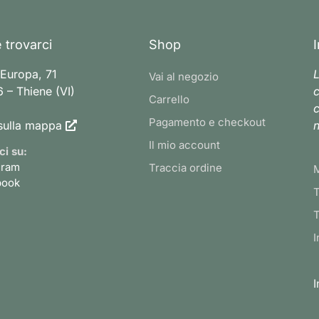
 trovarci
Shop
 Europa, 71
L
Vai al negozio
 – Thiene (VI)
c
Carrello
c
Pagamento e checkout
sulla mappa
n
Il mio account
ci su:
gram
Traccia ordine
book
T
T
I
I