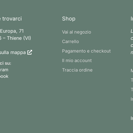
 trovarci
Shop
 Europa, 71
L
Vai al negozio
 – Thiene (VI)
c
Carrello
c
Pagamento e checkout
sulla mappa
n
Il mio account
ci su:
gram
Traccia ordine
book
T
T
I
I