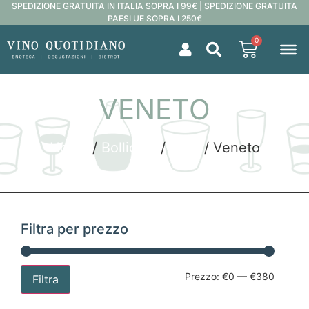
SPEDIZIONE GRATUITA IN ITALIA SOPRA I 99€ | SPEDIZIONE GRATUITA
PAESI UE SOPRA I 250€
0
VENETO
Home
/
Bollicine
/
Italia
/ Veneto
Filtra per prezzo
Prezzo:
€0
—
€380
Filtra