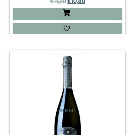
€
11,50
€
10,80